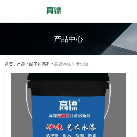
产品中心
首页
/
产品
/
腻子粉系列
/
高镖净味艺术水漆